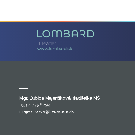
Mgr. Ľubica Majerčíková, riaditeľka MŠ
033 / 7798294
majercikova
@trebatice.sk