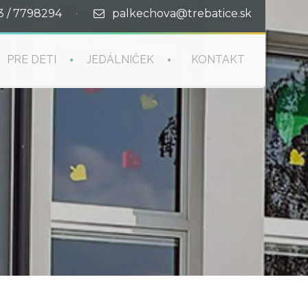
3 / 7798294
·
palkechova@trebatice.sk
PRE DETI
JEDÁLNIČEK
KONTAKT