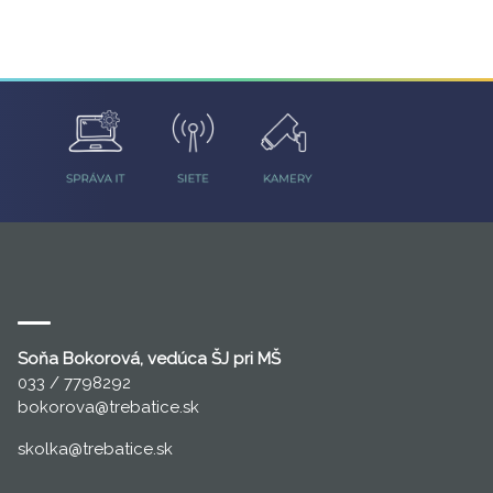
Soňa Bokorová, vedúca ŠJ pri MŠ
033 / 7798292
bokorova
@trebatice.sk
skolka@trebatice.sk