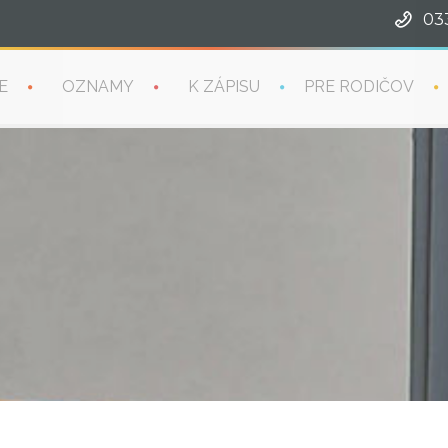
03
E
OZNAMY
K ZÁPISU
PRE RODIČOV