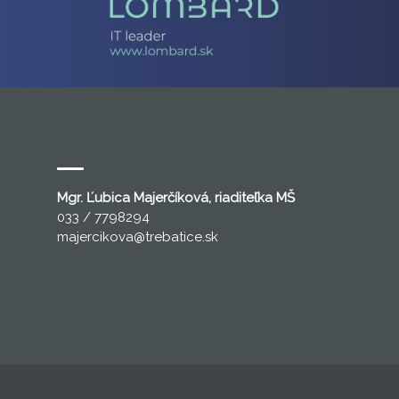
Mgr. Ľubica Majerčíková, riaditeľka MŠ
033 / 7798294
majercikova
@trebatice.sk