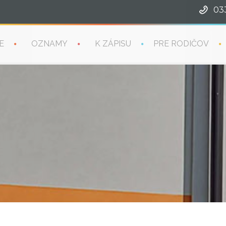
03
E
OZNAMY
K ZÁPISU
PRE RODIČOV