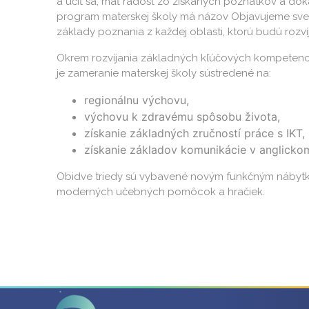
a učiť sa, mať radosť zo získaných poznatkov a doká
program materskej školy má názov Objavujeme svet a
základy poznania z každej oblasti, ktorú budú rozví
Okrem rozvíjania základných kľúčových kompetenc
je zameranie materskej školy sústredené na:
regionálnu výchovu,
výchovu k zdravému spôsobu života,
získanie základných zručností práce s IKT,
získanie základov komunikácie v anglicko
Obidve triedy sú vybavené novým funkčným nábytko
moderných učebných pomôcok a hračiek.