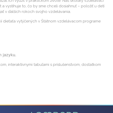
zať ich využiť v praktickom živote. Náš školský vzdelávací
 vystihuje to, čo by sme chceli dosiahnuť – položiť u detí
jať v ďalších rokoch svojho vzdelávania.
ií dieťaťa vytýčených v Štátnom vzdelávacom programe
m jazyku.
m, interaktívnymi tabuľami s príslušenstvom, dostatkom