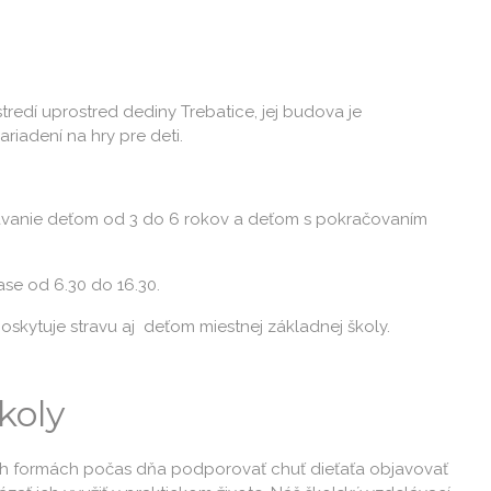
edí uprostred dediny Trebatice, jej budova je
iadení na hry pre deti.
ávanie deťom od 3 do 6 rokov a deťom s pokračovaním
čase od 6.30 do 16.30.
poskytuje stravu aj deťom miestnej základnej školy.
koly
ch formách počas dňa podporovať chuť dieťaťa objavovať