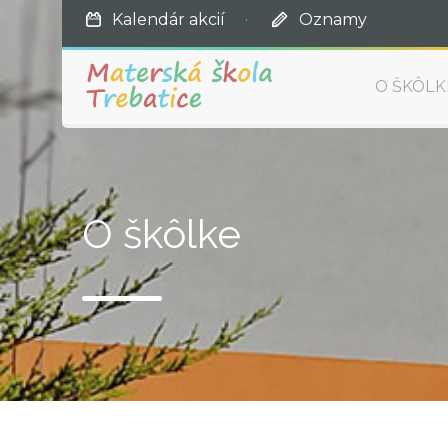
Kalendár akcií
·
Oznamy
O ŠKÔLK
O škôlke