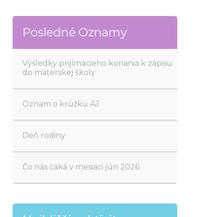
Posledné Oznamy
Výsledky prijímacieho konania k zápisu
29
do materskej školy
jún
2026
Oznam o krúžku AJ
02
jún
2026
Deň rodiny
02
jún
2026
Čo nás čaká v mesiaci jún 2026
02
jún
2026