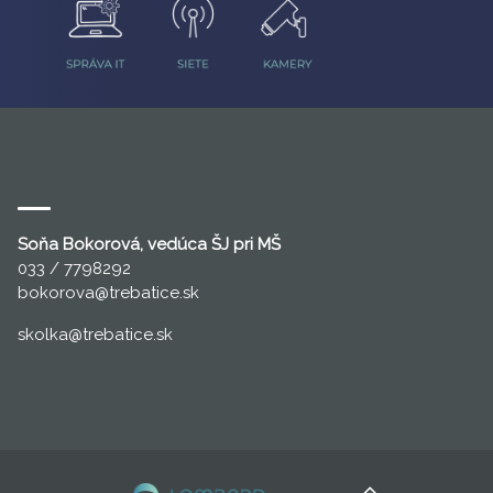
Soňa Bokorová, vedúca ŠJ pri MŠ
033 / 7798292
bokorova
@trebatice.sk
skolka@trebatice.sk