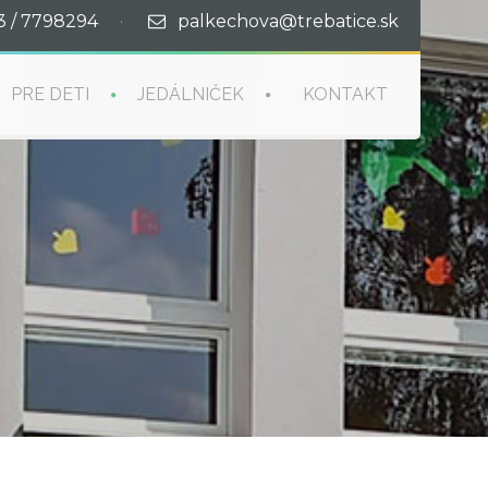
3 / 7798294
·
palkechova@trebatice.sk
PRE DETI
JEDÁLNIČEK
KONTAKT