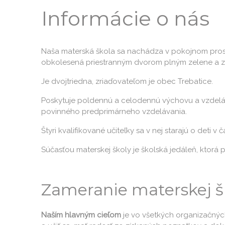
Informácie o nás
Naša materská škola sa nachádza v pokojnom prostr
obkolesená priestranným dvorom plným zelene a zar
Je dvojtriedna, zriaďovateľom je obec Trebatice.
Poskytuje poldennú a celodennú výchovu a vzdel
povinného predprimárneho vzdelávania.
Štyri kvalifikované učiteľky sa v nej starajú o deti v 
Súčasťou materskej školy je školská jedáleň, ktorá 
Zameranie materskej š
Naším hlavným cieľom
je vo všetkých organizačný