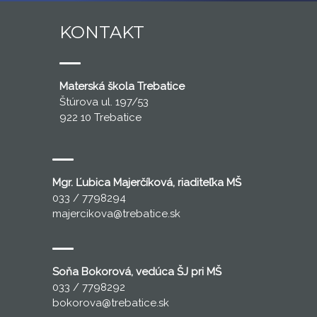
KONTAKT
Materská škola Trebatice
Štúrova ul. 197/53
922 10 Trebatice
Mgr. Ľubica Majerčíková, riaditeľka MŠ
033 / 7798294
majercikova
@trebatice.sk
Soňa Bokorová, vedúca ŠJ pri MŠ
033 / 7798292
bokorova
@trebatice.sk