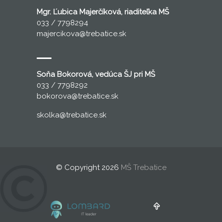
Mgr. Ľubica Majerčíková, riaditeľka MŠ
033 / 7798294
majercikova
@trebatice.sk
Soňa Bokorová, vedúca ŠJ pri MŠ
033 / 7798292
bokorova
@trebatice.sk
skolka@trebatice.sk
© Copyright 2026
MŠ Trebatice