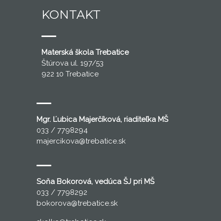
KONTAKT
Materská škola Trebatice
Štúrova ul. 197/53
922 10 Trebatice
Mgr. Ľubica Majerčíková, riaditeľka MŠ
033 / 7798294
majercikova
@trebatice.sk
Soňa Bokorová, vedúca ŠJ pri MŠ
033 / 7798292
bokorova
@trebatice.sk